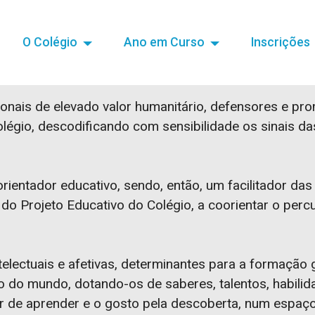
O Colégio
Ano em Curso
Inscrições
ionais de elevado valor humanitário, defensores e p
olégio, descodificando com sensibilidade os sinais d
ientador educativo, sendo, então, um facilitador da
do Projeto Educativo do Colégio, a coorientar o perc
ntelectuais e afetivas, determinantes para a formação
ão do mundo, dotando-os de saberes, talentos, habili
er de aprender e o gosto pela descoberta, num espaç